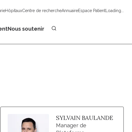
urie
Hôpitaux
Centre de recherche
Annuaire
Espace Patient
Loading...
Faire un don
ent
Nous soutenir
SYLVAIN BAULANDE
Manager de