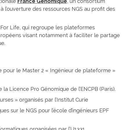
tionale
France Génomique
, un consortium
t à l’ouverture des ressources NGS au profit des
r Life, qui regroupe les plateformes
uropéens visant notamment à faciliter le partage
ue.
pour le Master 2 « Ingénieur de plateforme »
de la Licence Pro Génomique de l’ENCPB (Paris).
urses » organisés par l’Institut Curie
ues sur le NGS pour l’école d’ingénieurs EPF
formatiques organisées par l’U1331.