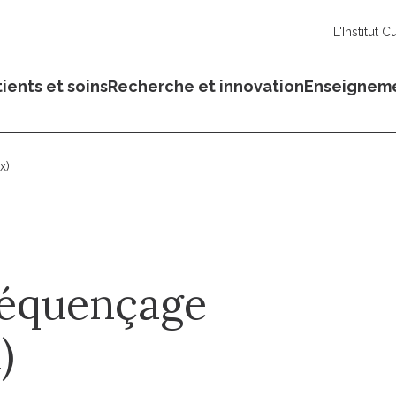
L'Institut C
ients et soins
Recherche et innovation
Enseignem
x)
Séquençage
)