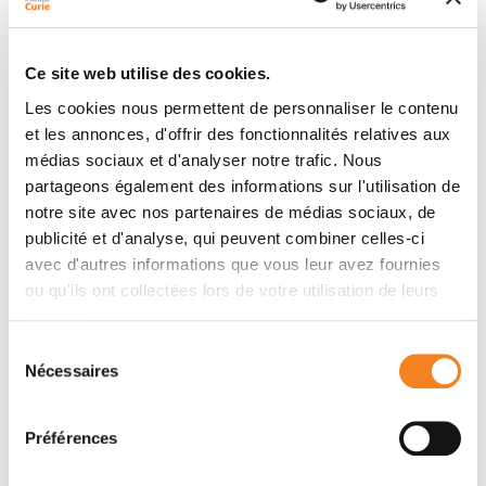
Ce site web utilise des cookies.
Les cookies nous permettent de personnaliser le contenu
et les annonces, d'offrir des fonctionnalités relatives aux
médias sociaux et d'analyser notre trafic. Nous
partageons également des informations sur l'utilisation de
notre site avec nos partenaires de médias sociaux, de
publicité et d'analyse, qui peuvent combiner celles-ci
La Plateforme de Vésicules Extracellulaires de l’Institut
avec d'autres informations que vous leur avez fournies
Curie est dirigée conjointement par Coralie Guérin et
ou qu'ils ont collectées lors de votre utilisation de leurs
Clotilde Théry, expertes reconnues
services.
internationalement en, respectivement, cytométrie de
flux et vésicules extracellulaires. La plateforme
Sélection
Nécessaires
propose son expertise dans l’isolation et la
du
consentement
caractérisation des vésicules extracellulaires
(exosomes, ectosomes, microvésicules : Cocozza,…
Préférences
Théry, Cell 2020), suivant les recommandations
expérimentales publiées par la société Internationale