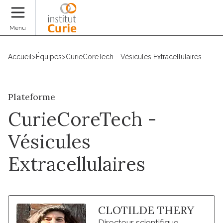
Faire un don
Menu
Accueil
>
Équipes
>
CurieCoreTech - Vésicules Extracellulaires
Plateforme
CurieCoreTech -
Vésicules
Extracellulaires
CLOTILDE THERY
Directeur scientifique