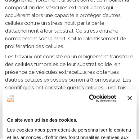
composition des vésicules extracellulaires qui
acquièrent alors une capacité à protéger d’autres
cellules contre un stress induit par la perte
d’attachement à leur substrat. Ce stress entraîne
normalement soit la mort, soit le ralentissement de
prolifération des cellules.
Les travaux ont consisté en un éloignement transitoire
des cellules tumorales de leur substrat solide, en
présence de vésicules extracellulaires obtenues
d’autres cellules exposées ou non à l’homosalate. Les
scientifiques ont constaté que les cellules - une fois
remises sur leur substrat - récupéraient mieux du
stress lorsqu’elles avaient été exposées aux vésicules
extracellulaires qui avaient été produites en présence
d’homosalate.
Ce site web utilise des cookies.
Par conséquent, les vésicules extracellulaires
Les cookies nous permettent de personnaliser le contenu
sécrétées par une cellule cancéreuse exposée à
et les annonces, d'offrir des fonctionnalités relatives aux