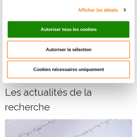
Mabel Jouve, Gregory Lavieu, Alain Joliot, Elaine
Afficher les détails
del Nery, Lorena Martin-Jaular*, Clotilde Théry*
(2022).
J Extracell Vesicles
, 11: e12242.
Autoriser tous les cookies
[1] L’homosalate est un composé organique utilisé
Autoriser la sélection
comme filtre ultraviolet dans certaines crèmes
solaires.
Cookies nécessaires uniquement
Les actualités de la
recherche