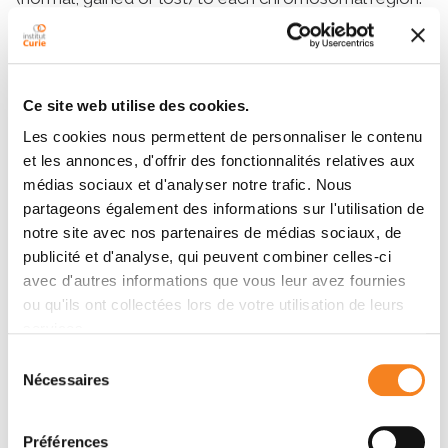
Results: We have developed a methodology for the
automatic detection of breakpoints from array CGH
profile, and the assignment of a status to each
chromosomal region. The breakpoint detection step
Ce site web utilise des cookies.
is based on the Adaptive Weights Smoothing (AWS)
Les cookies nous permettent de personnaliser le contenu
procedure and provides highly convincing results: our
et les annonces, d'offrir des fonctionnalités relatives aux
algorithm detects 97, 100 and 94% of breakpoints in
médias sociaux et d'analyser notre trafic. Nous
simulated data, karyotyping results and manually
partageons également des informations sur l'utilisation de
analyzed profiles, respectively. The percentage of
notre site avec nos partenaires de médias sociaux, de
correctly assigned statuses ranges from 98.9 to 99.8%
publicité et d'analyse, qui peuvent combiner celles-ci
for simulated data and is 100% for karyotyping results.
avec d'autres informations que vous leur avez fournies
Our algorithm also outperforms other solutions on a
ou qu'ils ont collectées lors de votre utilisation de leurs
public reference dataset.
services.
Availability: The R package GLAD (Gain and Loss
Sélection
Analysis of DNA) is available upon request
Nécessaires
du
consentement
Préférences