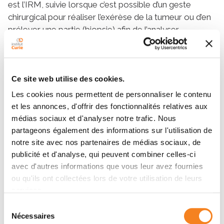
est l’IRM, suivie lorsque c’est possible d’un geste
chirurgical pour réaliser l’exérèse de la tumeur ou d’en
prélever une partie (biopsie) afin de l’analyser.
Certaines rares tumeurs (tumeurs germinales
sécrétrices) peuvent être diagnostiquées par le
dosage de marqueurs dans le sang ou le liquide
céphalo-rachidien. Les progrès des dernières années
Ce site web utilise des cookies.
permettent de mieux caractériser les tumeurs sur le
Les cookies nous permettent de personnaliser le contenu
plan bio-pathologique, ce qui permet d’adapter les
et les annonces, d'offrir des fonctionnalités relatives aux
traitements.
médias sociaux et d'analyser notre trafic. Nous
partageons également des informations sur l'utilisation de
notre site avec nos partenaires de médias sociaux, de
publicité et d'analyse, qui peuvent combiner celles-ci
Plus de contenu
avec d'autres informations que vous leur avez fournies
ou qu'ils ont collectées lors de votre utilisation de leurs
services.
Définition
Sélection
Symptômes et diagnostic
Nécessaires
du