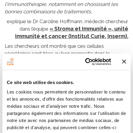
l'immunothérapie, notamment en choisissant les
bonnes combinaisons de traitements
,
explique le Dr Caroline Hoffmann, médecin chercheur
« Stroma et Immunité », unité
dans l’équipe
Immunité et cancer (Institut Curie, Inserm).
Les chercheurs ont montré que ces cellules
sécrétoires sont liées au bon pronostic dans le
carcinome épidermoïde de la tête et du cou et le
cancer du sein triple négatif, et à la réponse à
l’immunothérapie par blocage des points de contrôle
Ce site web utilise des cookies.
dans le mélanome. Par ailleurs, ils ont pu montrer que
la signature transcriptomique des cellules dendritiques
Les cookies nous permettent de personnaliser le contenu
sécrétoires était identique dans différents cancers et
et les annonces, d'offrir des fonctionnalités relatives aux
dans des pathologies inflammatoires non
médias sociaux et d'analyser notre trafic. Nous
cancéreuses. La mise en évidence de ces nouveaux
partageons également des informations sur l'utilisation de
mécanismes fondamentaux de l’immunité ouvrent des
notre site avec nos partenaires de médias sociaux, de
perspectives clinique en matière d’immunothérapie.
publicité et d'analyse, qui peuvent combiner celles-ci