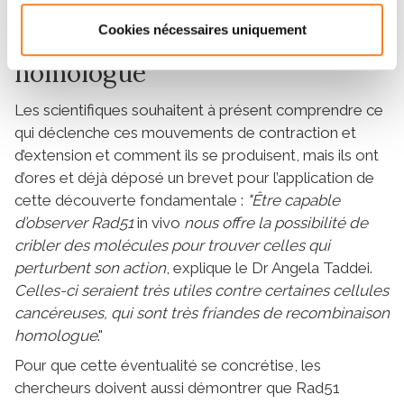
"accros" à la recombinaison
Cookies nécessaires uniquement
homologue
Les scientifiques souhaitent à présent comprendre ce
qui déclenche ces mouvements de contraction et
d’extension et comment ils se produisent, mais ils ont
d’ores et déjà déposé un brevet pour l’application de
cette découverte fondamentale :
"Être capable
d’observer Rad51
in vivo
nous offre la possibilité de
cribler des molécules pour trouver celles qui
perturbent son action
, explique le Dr Angela Taddei.
Celles-ci seraient très utiles contre certaines cellules
cancéreuses, qui sont très friandes de recombinaison
homologue
."
Pour que cette éventualité se concrétise, les
chercheurs doivent aussi démontrer que Rad51