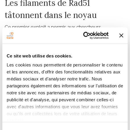
Les filaments de Rad51
tâtonnent dans le noyau
Ce premier exploit a permis aux chercheurs
d’observer
in vivo
l’action de Rad51 lors d’une cassure
double-brin chez la levure de boulanger, un organisme
unicellulaire simple à contrôler. Et, contrairement à
l’hypothèse commune, qui voulait que la protéine ne
Ce site web utilise des cookies.
compte que sur les mouvements naturels des
Les cookies nous permettent de personnaliser le contenu
chromosomes pour rencontrer la séquence
et les annonces, d'offrir des fonctionnalités relatives aux
homologue recherchée, ils se sont aperçus que
médias sociaux et d'analyser notre trafic. Nous
Rad51 est très active. Car non seulement, le filament
partageons également des informations sur l'utilisation de
qu’elle forme avec l’ADN simple brin peut atteindre
notre site avec nos partenaires de médias sociaux, de
plusieurs micromètres de long, et ainsi être en contact
publicité et d'analyse, qui peuvent combiner celles-ci
simultanément avec de nombreuses séquences
avec d'autres informations que vous leur avez fournies
d’ADN, mais en plus, il s’étend et se contracte
ou qu'ils ont collectées lors de votre utilisation de leurs
services.
régulièrement, à la manière d’un yo-yo. Et chaque
cycle de contraction et d’extension lui permet de
Sélection