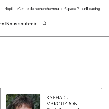
urie
Hôpitaux
Centre de recherche
Annuaire
Espace Patient
Loading...
Faire un don
ent
Nous soutenir
RAPHAEL
MARGUERON