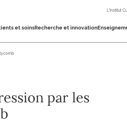
L'Institut C
ients et soins
Recherche et innovation
Enseignem
polycomb
ession par les
mb