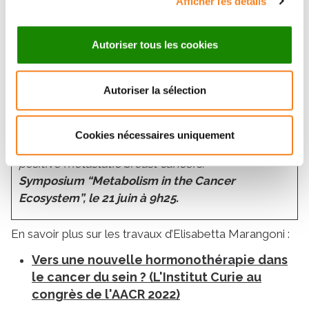
Afficher les détails
rôle du métabolisme dans les cancers du sein
métastatiques, lors du symposium “Metabolism in the
Cancer Ecosystem”. Au programme : plusieurs
Autoriser tous les cookies
sessions révélant les dernières découvertes autour
des liens entre métabolisme et mécanismes impliqués
Autoriser la sélection
dans le cancer.
Présentation : “Oxidative phosphorylation is a
Cookies nécessaires uniquement
metabolic vulnerability of treatment resistant ER
positive metastatic breast cancers.”
Symposium “Metabolism in the Cancer
Ecosystem”, le 21 juin à 9h25.
En savoir plus sur les travaux d’Elisabetta Marangoni :
Vers une nouvelle hormonothérapie dans
le cancer du sein ? (L'Institut Curie au
congrès de l'AACR 2022)