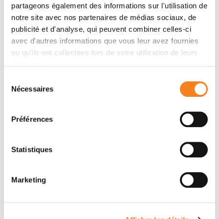
partageons également des informations sur l'utilisation de
En savoir plus sur les travaux de Fatima Mechta-
notre site avec nos partenaires de médias sociaux, de
Grigoriou :
publicité et d'analyse, qui peuvent combiner celles-ci
avec d'autres informations que vous leur avez fournies
Résistance à l’immunothérapie : un
ou qu'ils ont collectées lors de votre utilisation de leurs
nouveau type cellulaire dans le micro-
services.
environnement tumoral
Sélection
Cancer du sein : comment les fibroblastes
Nécessaires
du
favorisent l’apparition de métastases
consentement
Préférences
►
Le métabolisme dans l'écosystème du
Statistiques
cancer
Marketing
Elisabetta Marangoni, chercheuse au sein du
département de recherche translationnelle
de l’Institut Curie, donne une présentation orale sur le