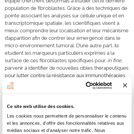
équipe cherchent désormais à étudier cette dernière
population de fibroblastes. Grâce à des techniques de
pointe associant les analyses sur cellule unique et en
transcriptomique spatiale, les scientifiques visent à
mieux comprendre leur localisation et leur mécanisme
d’apparition afin de contrer leur émergence dans le
micro-environnement tumoral. D’une autre part, ils
étudient les marqueurs particuliers exprimés à la
surface de ces fibroblastes spécifiques pour,
in fine
,
parvenir à identifier de nouvelles cibles thérapeutiques
pour lutter contre la résistance aux immunothérapies
et restaurer leur efficacité.
Présentation : “Role of stromalheterogeneity in
immunosuppression and resistance to treatment
Ce site web utilise des cookies.
in cancer
.”
Les cookies nous permettent de personnaliser le contenu
Symposium “How the Cancel Cell Instructs the
et les annonces, d'offrir des fonctionnalités relatives aux
Host Cells” », le 21 juin à 16h10.
médias sociaux et d'analyser notre trafic. Nous