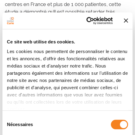
centres en France et plus de 1 000 patientes, cette
étude a démontré qu’il est possible retarder très
significativement l'évolution du cancer en cours
d'hormonothérapie en détectant une mutation de
résistance à l'hormonothérapie (gène ESR1) et en la
ciblant par un changement de traitement. Les travaux
Ce site web utilise des cookies.
se poursuivent désormais, notamment pour essayer
Les cookies nous permettent de personnaliser le contenu
de prédire quelles patientes pourraient développer de
et les annonces, d'offrir des fonctionnalités relatives aux
telles mutations.
médias sociaux et d'analyser notre trafic. Nous
partageons également des informations sur l'utilisation de
Un autre projet révolutionnaire est mené à l’Institut
notre site avec nos partenaires de médias sociaux, de
Curie autour des fibroblastes, ces cellules dont on
publicité et d'analyse, qui peuvent combiner celles-ci
connait l’implication dans la propagation métastatique
avec d'autres informations que vous leur avez fournies
RHU
et les résistances aux traitements. Ainsi, le
ou qu'ils ont collectées lors de votre utilisation de leurs
CASSIOPEIA
Fatima Mechta-Grigoriou
porté par
,
services.
directrice de recherche Inserm à l’Institut Curie, vise à
Sélection
détecter et à cibler très spécifiquement les
Nécessaires
du
fibroblastes responsables des rechutes grâce à des
consentement
thérapies totalement inédites.